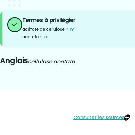
Termes à privilégier
acétate de cellulose
n. m.
acétate
n. m.
Anglais
cellulose acetate
Consulter les sources
Dion, Martin (2005). Matériaux d’optique lunetière. CCDMD. P.348 