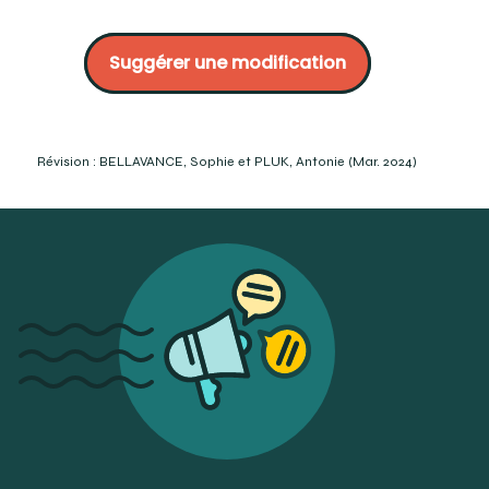
https://www.cegepmontpetit.ca/static/uploaded/Files/Cegep/
mots-de-loeil---Lexique_TOV-novembre2018.pdf
Suggérer une modification
Hanssens, J.-M.(2010). Petit guide d'optique
ophtalmique (Édition octobre 2010). École d'optométrie
Université de Montréal. P.17.
Bellavance, S. Cahier de laboratoire du cours 160-423-
EM, PARTIE A : Monture. Session H-22. Département de
Révision : BELLAVANCE, Sophie et PLUK, Antonie (Mar. 2024)
techniques d’orthèses visuelles. Cégep Édouard-
Montpetit, p. 6.
Brooks, C.W. et Borish, I.M. (2007). System for ophthalmic
dispensing (Third Edition). Butterworth-Heinemann
Elsevier. P.139-142, 149-152 et 616.