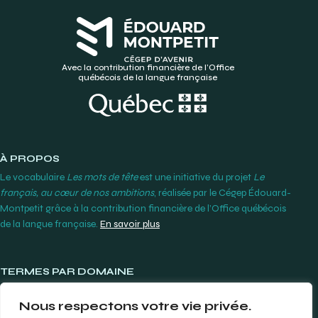
Avec la contribution financière de l’Office
québécois de la langue française
À PROPOS
Le vocabulaire
Les mots de tête
est une initiative du projet
Le
français, au cœur de nos ambitions
, réalisée par le Cégep Édouard-
Montpetit grâce à la contribution financière de l’Office québécois
de la langue française.
En savoir plus
TERMES PAR DOMAINE
Lunetterie et contactologie
Nous respectons votre vie privée.
Orthodontie