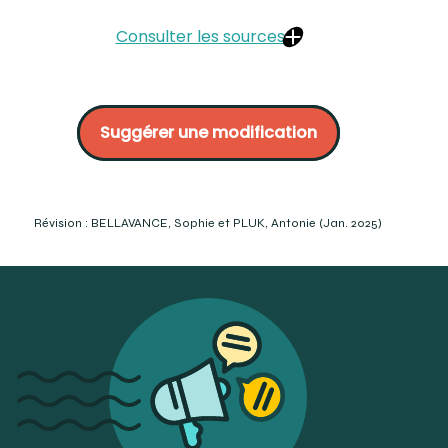
Consulter les sources
Brooks CW, Borish IM. (2007). System for Ophthalmic
Dispensing (3e éd.). Butterworth-Heinemann Elsevier. p.
Suggérer une modification
632.
Hanssens. (2010). Petit Guide d’optique ophtalmique.
École d’optométrie de l’Université de Montréal.
Association des optométristes du Québec. p. 78.
https://dicoptic.fr/prisme-et-decentrement/
Révision : BELLAVANCE, Sophie et PLUK, Antonie (Jan. 2025)
Naneix, D. Les prismes : un univers démystifié - Partie 2. :
https ://www.youtube.com/watch?v=hJHEk1v5-
JA&list=PL0SMRerpysKohWXsENJtpOHMTDuiQlp9e&index=4&t=4
Lathi, T. (2019) Drop, It May Not Mean What You Think It
Means. 20/20. Jobson optical group. :
https://www.2020mag.com/article/drop-it-may-not-
mean-what-you-think-it-means