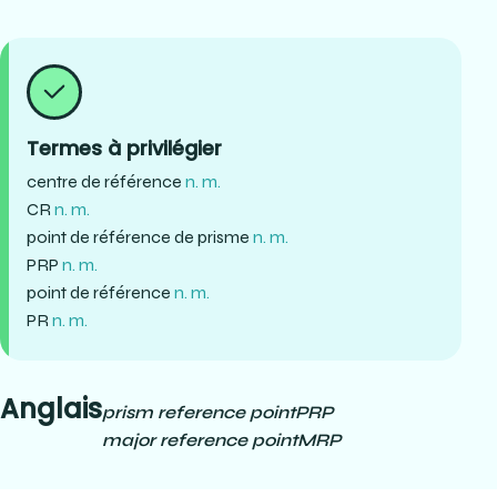
Termes à privilégier
centre de référence
n. m.
CR
n. m.
point de référence de prisme
n. m.
PRP
n. m.
point de référence
n. m.
PR
n. m.
Anglais
prism reference point
PRP
major reference point
MRP