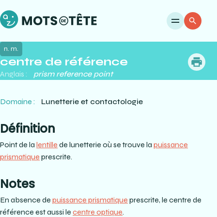
Ouvri
Re
n. m.
centre de référence
me
Anglais :
prism reference point
Domaine :
Lunetterie et contactologie
Définition
Point de la
lentille
de lunetterie où se trouve la
puissance
prismatique
prescrite.
Notes
En absence de
puissance prismatique
prescrite, le centre de
référence est aussi le
centre optique
.