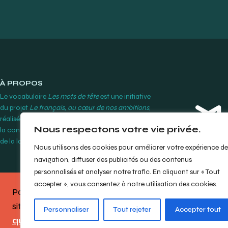
À PROPOS
Le vocabulaire
Les mots de tête
est une initiative
du projet
Le français, au cœur de nos ambitions
,
réalisée par le Cégep Édouard-Montpetit grâce à
Nous respectons votre vie privée.
la contribution financière de l’Office québécois
de la langue française.
En savoir plus
Nous utilisons des cookies pour améliorer votre expérience de
navigation, diffuser des publicités ou des contenus
personnalisés et analyser notre trafic. En cliquant sur « Tout
accepter », vous consentez à notre utilisation des cookies.
Partagez votre opinion sur le
site en répondant à notre
bref
© Cégep Édouard-M
Personnaliser
Tout rejeter
Accepter tout
questionnaire
.