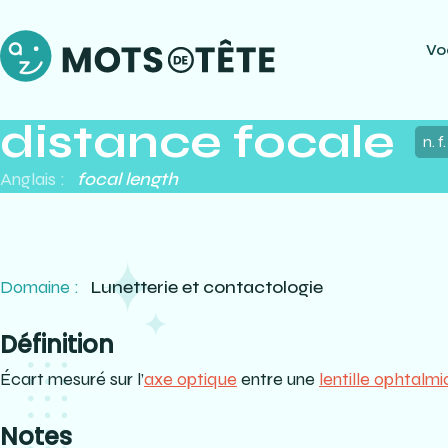
Vo
distance focale
n. f.
Anglais :
focal length
Domaine :
Lunetterie et contactologie
Définition
Écart mesuré sur l’
axe optique
entre une
lentille ophtalm
Notes