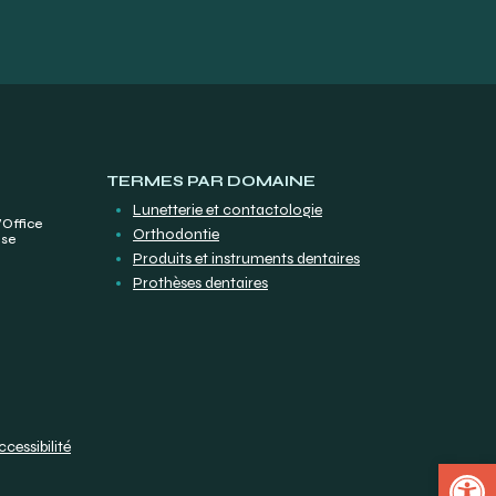
TERMES PAR DOMAINE
Lunetterie et contactologie
’Office
Orthodontie
ise
Produits et instruments dentaires
Prothèses dentaires
ccessibilité
Open 