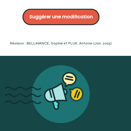
Roth, A., Gomez, A. et Péchereau, A. (2007). La réfraction
de l’œil: du diagnostic à l’équipement optique. Elsevier
Suggérer une modification
Masson SAS. p. 288-290.
http://www.essiloracademy.eu/sites/default/files/4.Les%20ver
https://ophtalmologie.pro/les-verres-astigmates/
Kovarski, C. (2014). L’opticien-lunetier (3e édition).
Lavoisier Tech & Doc. p.1345.
Révision : BELLAVANCE, Sophie et PLUK, Antonie (Jan. 2025)
https://www.iso.org/obp/ui/fr/#iso:std:iso:13666:ed-
3:v1:fr:term:3.13.1 (Consulté le 2023-11-13)
https://www.iso.org/obp/ui/fr/#iso:std:iso:13666:ed-
3:v1:en:term:3.13.1 (Consulté le 2023-11-13)