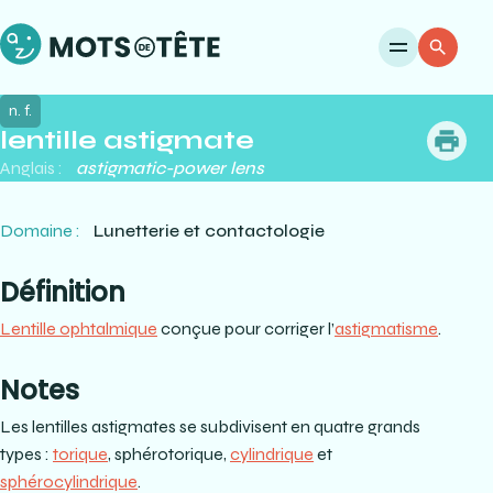
Ouvri
Re
n. f.
lentille astigmate
me
Anglais :
astigmatic-power lens
Domaine :
Lunetterie et contactologie
Définition
Lentille ophtalmique
conçue pour corriger l’
astigmatisme
.
Notes
Les lentilles astigmates se subdivisent en quatre grands
types :
torique
, sphérotorique,
cylindrique
et
sphérocylindrique
.