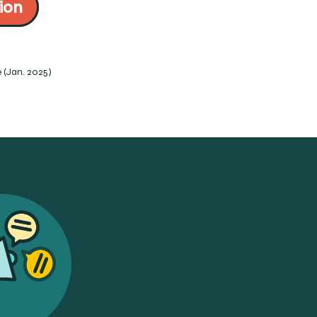
ion
-pour-chaque-correction-
t. Clm communication. P.107.
stigmatism/print.pdf
 (Jan. 2025)
nsulté le 2023-11-05)
onsulté le 2023-11-05)