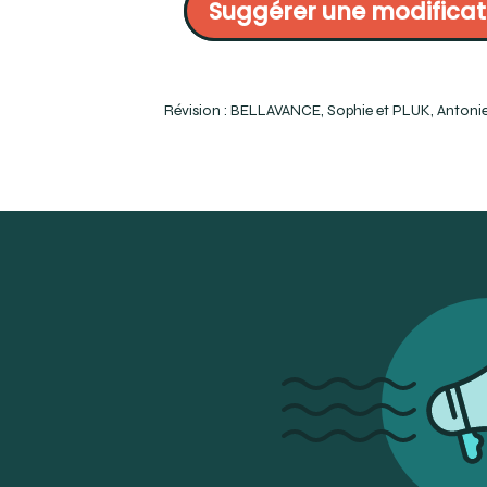
Suggérer une modificat
America. P.14, 29 et 30.
https://www.dencott.com/fr/blog/nouvelle-gamme-de-lentille
accessible-a-tous/
Barthélémy, B., et Thiébaut, T. (1996). Précis d’Optique de Contac
https://www.opticaltraining.com/html/continuing_ed/wbt/NCLE/A
Révision : BELLAVANCE, Sophie et PLUK, Antonie
https://www.iso.org/obp/ui/fr/#iso:std:iso:18369:-1:ed-2:v2:fr (Co
https://www.iso.org/obp/ui/fr/#iso:std:iso:18369:-1:ed-2:v2:en (C
Toric GP Lenses - FAQ 1 - GPLI