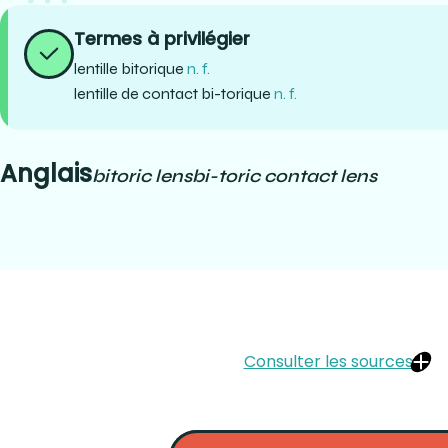
Termes à privilégier
lentille bitorique
n. f.
lentille de contact bi-torique
n. f.
Anglais
bitoric lens
bi-toric contact lens
Consulter les sources
Kovarski, Caroline. (2014). L’opticien-lunetier (troisième édition). 
Contact lens manual: a comprehensive study and reference guide