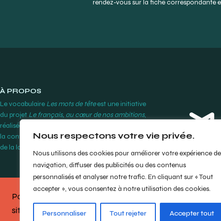
rendez-vous sur la fiche correspondante et
À PROPOS
Le vocabulaire
Les mots de tête
est une initiative
du projet
Le français, au cœur de nos ambitions
,
réalisée par le Cégep Édouard-Montpetit grâce à
Nous respectons votre vie privée.
la contribution financière de l’Office québécois
de la langue française.
En savoir plus
Nous utilisons des cookies pour améliorer votre expérience de
navigation, diffuser des publicités ou des contenus
personnalisés et analyser notre trafic. En cliquant sur « Tout
accepter », vous consentez à notre utilisation des cookies.
Partagez votre opinion sur le
site en répondant à notre
bref
© Cégep Édouard-M
Personnaliser
Tout rejeter
Accepter tout