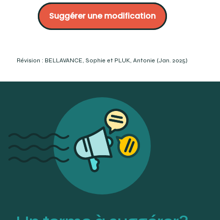
superieure-pour-monture-nylor-2-m/
Suggérer une modification
http://www.idoptic.fr/guide.html
La monture : Ses composantes, les mesures de ses
paramètres, sa nomenclature. Document du laboratoire
1 du cours 160-416-EM, session H-22. Département de
techniques d’orthèses visuelles. Cégep Édouard-
Révision : BELLAVANCE, Sophie et PLUK, Antonie (Jan. 2025)
Montpetit. P.8.
https://www.mccrayoptical.com/index.php?
id_product=448&controller=product
https://www.vallee-optique.eu/fr/fils-drageoir/589-fil-
drageoir-section-en-8-petit-modle-cristal.html
(Consulté le 2023-10-22)
https://www.amconlabs.com/product/5940/Semi-
Rimless-Frame-Cords-and-Figure-8-Liner-for-Rimless-
Cord-Set-Dispenser (Consulté le 2023-10-22)
Brooks, C.W. et Borish, I.M. (2007). System for ophthalmic
dispensing (Third Edition). Butterworth-Heinemann
Elsevier. p.134