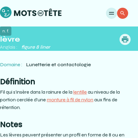
Ouvri
Re
n. f.
lèvre
me
Anglais :
figure 8 liner
Domaine :
Lunetterie et contactologie
Définition
Fil qui s’insère dans la rainure de la
lentille
au niveau de la
portion cerclée d’une
monture à fil de nylon
aux fins de
rétention.
Notes
Les lèvres peuvent présenter un profil en forme de 8 ou en