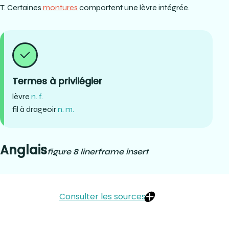
T. Certaines
montures
comportent une lèvre intégrée.
Termes à privilégier
lèvre
n. f.
fil à drageoir
n. m.
Anglais
figure 8 liner
frame insert
Consulter les sources
https://www.lapeyregroup.com/produit/levre-