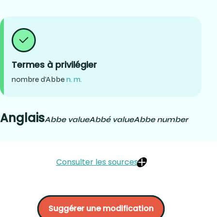
Termes à privilégier
nombre d’Abbe
n. m.
Anglais
Abbe value
Abbé value
Abbe number
Consulter les sources
Brooks CW, Borish IM. (2007). System for Ophthalmic
Dispensing (3e éd.). Butterworth-Heinemann Elsevier. p.
Suggérer une modification
569, 636.