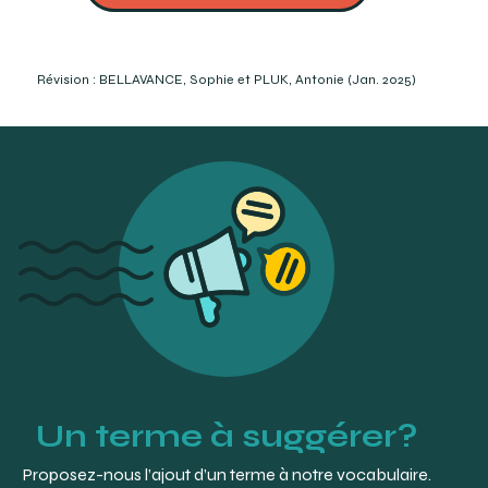
Roth, A., Gomez, A. et Péchereau, A. (2007). La réfraction
de l’œil: du diagnostic à l’équipement optique. Elsevier
Masson SAS. p. 323-324.
https://www.gatinel.com/glossaire/abbe-nombre-d/
Révision : BELLAVANCE, Sophie et PLUK, Antonie (Jan. 2025)
https://www.2020mag.com/article/does-material-
abbe-value-influence-your-patients-vision (Consulté le
2023-11-17)
Un terme à suggérer?
Proposez-nous l’ajout d’un terme à notre vocabulaire.