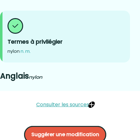
Termes à privilégier
nylon
n. m.
Anglais
nylon
Consulter les sources
Dion, Martin (2005). Matériaux d’optique lunetière.
CCDMD. P.359 et 361.
Suggérer une modification
OQLF :
http://gdt.oqlf.gouv.qc.ca/ficheOqlf.aspx?