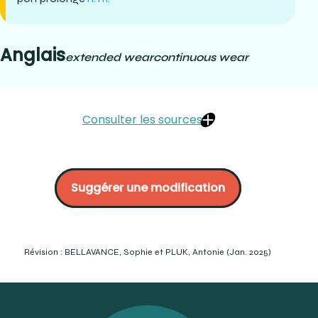
Anglais
extended wear
continuous wear
Consulter les sources
Kovarski, Caroline. (2014). L’opticien-lunetier (troisième
édition). Lavoisier Tec & Doc. P.1304-1305.
Suggérer une modification
https://coopervision.fr/a-propos-des-lentilles-de-
contact/lentilles-de-contact-a-port-prolonge
https://www.youtube.com/watch?v=IDHodybEryc
Contact lens manual: a comprehensive study and
reference guide. Contact lens society of America. P.11 et
Révision : BELLAVANCE, Sophie et PLUK, Antonie (Jan. 2025)
15.
https://www.optic2000.ch/nos-conseils-sante/porter-
des-lentilles/ (Consulté le 2023-12-06)
https://www.opto-reseau.com/verres-de-
contact/types-verres-contact/