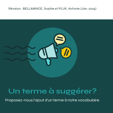
Brooks, C.W. et Borish, I.M. (2007). System for ophthalmic
dispensing (Third Edition). Butterworth-Heinemann
Révision : BELLAVANCE, Sophie et PLUK, Antonie (Jan. 2025)
Elsevier. p. 10 et 631.
The Spectacle Factory opticians :
https://www.youtube.com/watch?v=ImpFioWe3YQ
https://www.optometristsclinic.com/b/the-most-
popular-fashion-frames-for-2023-and-beyond
(Consulté le 2023-10-29)
https://www.opticianonline.net/cpd-archive/4377
(Consulté le 2023-10-29)
https://opticien.qc.ca/wp-content/uploads/2019/09/LE-
015-Lecture-Les-montures-plastiques-1.pdf. P 21
(Consulté le 2023-10-30)
https://www.quayaustralia.com/blogs/xo-quay/what-
is-cellulose-acetate (Consulté le 2023-10-29)
Un terme à suggérer?
Proposez-nous l’ajout d’un terme à notre vocabulaire.