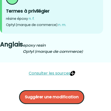
Termes à privilégier
résine époxy
n. f.
Optyl (marque de commerce)
n. m.
Anglais
epoxy resin
Optyl (marque de commerce)
Consulter les sources
Dion, Martin (2005). Matériaux d’optique lunetière.
CCDMD. P.366 à 368.
Suggérer une modification
Hanssens, J.-M.(2010). Petit guide d'optique
ophtalmique (Édition octobre 2010). École d'optométrie
Université de Montréal. P.7.