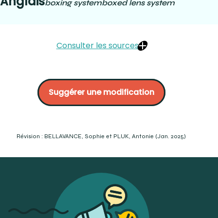
Anglais
boxing system
boxed lens system
Consulter les sources
https://dicoptic.fr/cotes-monture/
https://www.iso.org/obp/ui/fr/#iso:std:iso:8624:ed-
Suggérer une modification
4:v1:fr:term:3.1.1 (Consulté le 2023-11-18)
Hanssens, J.-M.(2010). Petit guide d'optique
ophtalmique (Édition octobre 2010). École d'optométrie
Université de Montréal. P.5.
Brooks, C.W. et Borish, I.M. (2007). System for ophthalmic
Révision : BELLAVANCE, Sophie et PLUK, Antonie (Jan. 2025)
dispensing (Third Edition). Butterworth-Heinemann
Elsevier. p.17 à 19 et 635.
https://www.laramyk.com/resources/education/dispensing/box
system/#:~:text=The%20boxing%20system%20is%20based,the
https://www.iso.org/obp/ui/fr/#iso:std:iso:8624:ed-
4:v1:en:term:3.1.1 (Consulté le 2023-11-18)