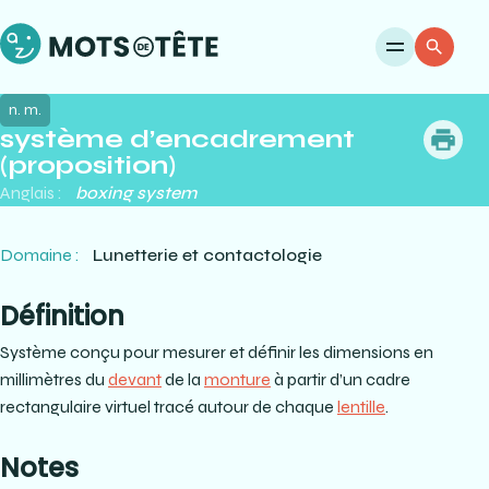
Ouvri
Re
n. m.
système d’encadrement
me
(proposition)
Anglais :
boxing system
Domaine :
Lunetterie et contactologie
Définition
Système conçu pour mesurer et définir les dimensions en
millimètres du
devant
de la
monture
à partir d’un cadre
rectangulaire virtuel tracé autour de chaque
lentille
.
Notes