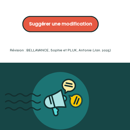
Roth, A., Gomez, A. et Péchereau, A. (2007). La réfraction
de l'œil: du diagnostic à l'équipement optique. Elsevier
Suggérer une modification
Masson SAS. p.333-335.
Dion, Martin (2005). Matériaux d’optique lunetière.
CCDMD. P. 429 à 440.
https://www.cegepmontpetit.ca/static/uploaded/Files/Cegep/
mots-de-loeil---Lexique_TOV-novembre2018.pdf%20
Révision : BELLAVANCE, Sophie et PLUK, Antonie (Jan. 2025)
p.7
Barthélémy, B., Meillon, J.P., Riviere, I. et Thiébaut, T.
(2016). Examen de vue, prise de mesure et
contactologie. Lavoisier Médecine sciences. P.164.
Brooks, C.W. et Borish, I.M. (2007). System for ophthalmic
dispensing (Third Edition). Butterworth-Heinemann
Elsevier. p.541.
Hanssens, J.-M.(2010). Petit guide d'optique
ophtalmique (Édition octobre 2010). École d'optométrie
Université de Montréal. P.28.
https://www.iso.org/obp/ui/fr/#iso:std:iso:13666:ed-
3:v1:fr (Consulté le 2023-11-06)
https://www.iso.org/obp/ui/fr/#iso:std:iso:13666:ed-
3:v1:en (Consulté le 2023-11-06)