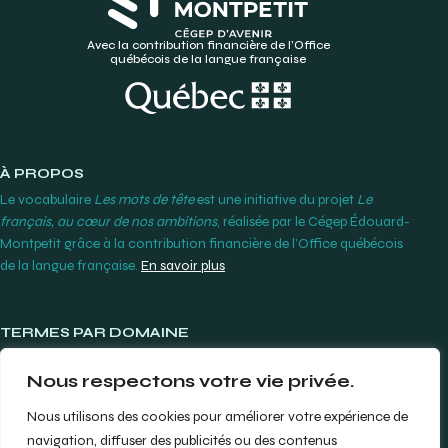
Avec la contribution financière de l’Office
québécois de la langue française
À PROPOS
Le vocabulaire
Les mots de tête
est une initiative du projet
Le
français, au cœur de nos ambitions
, réalisée par le Cégep Édouard-
Montpetit grâce à la contribution financière de l’Office québécois
de la langue française.
En savoir plus
TERMES PAR DOMAINE
Lunetterie et contactologie
Nous respectons votre vie privée.
Orthodontie
Produits et instruments dentaires
Nous utilisons des cookies pour améliorer votre expérience de
Prothèses dentaires
navigation, diffuser des publicités ou des contenus