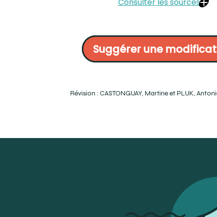
Consulter les sources
OQLF :
https://vitrinelinguistique.oqlf.gouv.qc.ca/fiche-gdt/fiche
Dr Alain Paquette, orthodontiste :
https://www.orthodontiegranby
Suggérer une modificat
dentaires/
Larousse :
https://www.larousse.fr/encyclopedie/medical/appareilla
The Free Dictionnary :
https://medical-dictionary.thefreedictio
Révision : CASTONGUAY, Martine et PLUK, Antoni