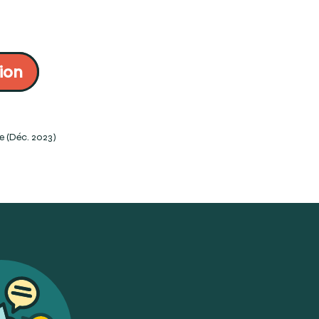
/1199414/orthese
.ca/types-appareils-
ion
ge_orthop%C3%A9dique/11321#:~:text=Appareil%20utilis%C3%A9
nary.com/orthopedic+appliance
e (Déc. 2023)