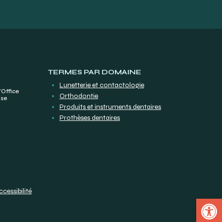
TERMES PAR DOMAINE
Lunetterie et contactologie
’Office
Orthodontie
ise
Produits et instruments dentaires
Prothèses dentaires
ccessibilité
Open 