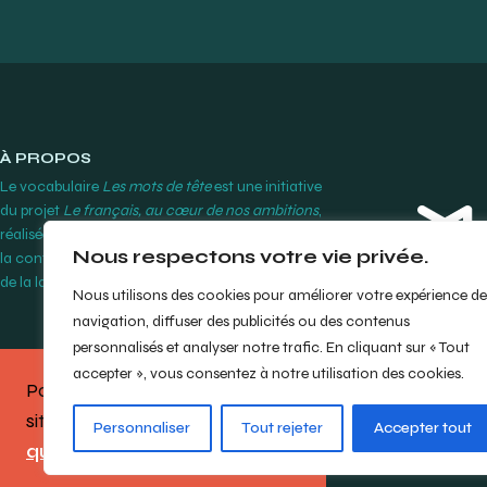
À PROPOS
Le vocabulaire
Les mots de tête
est une initiative
du projet
Le français, au cœur de nos ambitions
,
réalisée par le Cégep Édouard-Montpetit grâce à
Nous respectons votre vie privée.
la contribution financière de l’Office québécois
de la langue française.
En savoir plus
Nous utilisons des cookies pour améliorer votre expérience de
navigation, diffuser des publicités ou des contenus
personnalisés et analyser notre trafic. En cliquant sur « Tout
accepter », vous consentez à notre utilisation des cookies.
Partagez votre opinion sur le
site en répondant à notre
bref
© Cégep Édouard-M
Personnaliser
Tout rejeter
Accepter tout
questionnaire
.