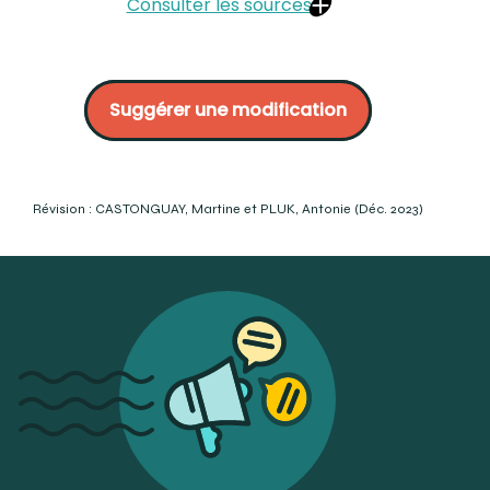
Consulter les sources
Annie Miron, orthodontiste certifiée :
https://dranniemiron.com/la-retention/
Suggérer une modification
Dre Isabelle Baillargeon | Orthodontiste :
https://drebaillargeon.com/conseil/entretien-de-la-
coquille-de-retention/
The orthodontic place :
https://theorthodonticplace.com.au/news/retainer-
Révision : CASTONGUAY, Martine et PLUK, Antonie (Déc. 2023)
types-bonded-hawley-and-clear-retainers/
Toowoomba orthodontists :
https://www.toowoombaorthodontists.com.au/treatments/retai