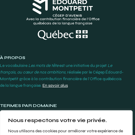
Avec la contribution financière de l’Office
québécois de la langue française
À PROPOS
Le vocabulaire
Les mots de tête
est une initiative du projet
Le
français, au cœur de nos ambitions
, réalisée par le Cégep Édouard-
Montpetit grâce à la contribution financière de l’Office québécois
de la langue française.
En savoir plus
TERMES PAR DOMAINE
Lunetterie et contactologie
Nous respectons votre vie privée.
Orthodontie
Produits et instruments dentaires
Nous utilisons des cookies pour améliorer votre expérience de
Prothèses dentaires