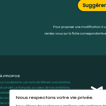
Suggérer
Pour proposer une modification à un
rendez-vous sur la fiche correspondante et
À PROPOS
Le vocabulaire
Les mots de tête
est une initiative
du projet
Le français, au cœur de nos ambitions
,
réalisée par le Cégep Édouard-Montpetit grâce à
Nous respectons votre vie privée.
la contribution financière de l’Office québécois
de la langue française.
En savoir plus
Nous utilisons des cookies pour améliorer votre expérience de