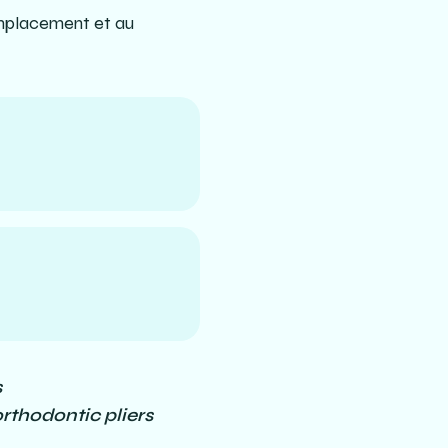
’emplacement et au
s
rthodontic pliers