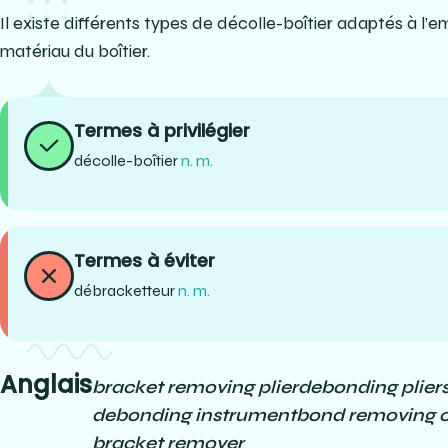
Il existe différents types de décolle-boîtier adaptés à l
matériau du boîtier.
Termes à privilégier
décolle-boîtier
n. m.
Termes à éviter
débracketteur
n. m.
Anglais
bracket removing plier
debonding plier
debonding instrument
bond removing o
bracket remover