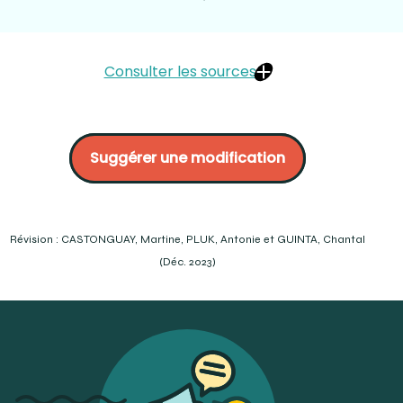
Consulter les sources
Bücco :
https://www.orthodontisteenligne.com/freins-
frenectomie-demystification/
Suggérer une modification
La dentisterie :
https://www.la-
dentisterie.com/frenectomie/
Dr Sylvain Chamberland orthodontiste :
https://www.sylvainchamberland.com/en/frenulums-
and-frenectomy/
Révision : CASTONGUAY, Martine, PLUK, Antonie et GUINTA, Chantal
Académie nationale de médecine :
(Déc. 2023)
http://dictionnaire.academie-
medecine.fr/search/results?
titre=frein%20de%20la%20l%C3%A9vre%20inf%C3%A9rieure
Académie nationale de médecine :
http://dictionnaire.academie-
medecine.fr/search/results?
titre=frein%20de%20la%20l%C3%A9vre%20sup%C3%A9rieure
OQLF :
https://vitrinelinguistique.oqlf.gouv.qc.ca/fiche-