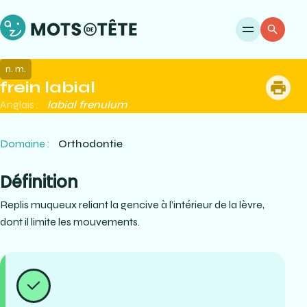
Ouvri
Re
n. m.
frein labial
me
Anglais :
labial frenulum
Domaine :
Orthodontie
Définition
Replis muqueux reliant la gencive à l’intérieur de la lèvre,
dont il limite les mouvements.