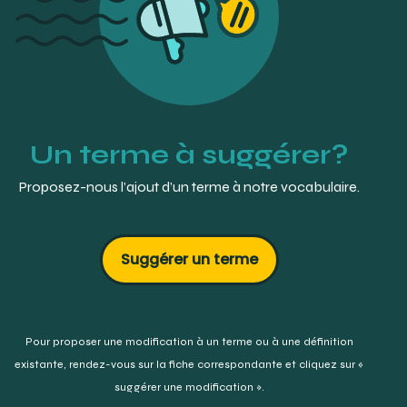
gdt/fiche/18952839/frein-de-la-levre
Dorland’s Medical Dictionary Online. « frenulum ».
Elsevier.
LEMIEUX, Bertand. (2001). « frein». Dictionnaire des termes
de médecine dentaire en usage au Québec. Beaupré,
Québec.
Un terme à suggérer?
Proposez-nous l’ajout d’un terme à notre vocabulaire.
Suggérer un terme
Pour proposer une modification à un terme ou à une définition
existante,
rendez-vous sur la fiche correspondante et cliquez sur «
suggérer une modification ».