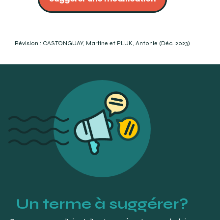
https://www.pattersondental.com/fr-
CA/Search/SearchResults?
F.MYCATALOG=false&q=jauge
Excel dental :
https://exceldentalshop.com/keystone-
Révision : CASTONGUAY, Martine et PLUK, Antonie (Déc. 2023)
en-gb/boley-gauge.html?
sort=p.price&order=DESC&limit=100&gclid=EAIaIQobChMI8Pqm
MITCHELL, M. (2012). Dental Instruments: A Pocket Guide to
Identification. 2e éd. Lippincott Williams & Winkins. P.
234-235.
Acteon :
https://www.dentaire-
services.com/catalogue/pdf/2019/36C-
DENTAIRE_SERVICE-ACTEON-
Inst_manuelle_Catalogue_Prodont.pdf
OQLF :
https://vitrinelinguistique.oqlf.gouv.qc.ca/fiche-
gdt/fiche/8483755/pied-a-coulisse
Great Lakes Dental Technologies :
https://www.greatlakesdentaltech.com/orthodontic-
caliper-175-037.html
Un terme à suggérer?