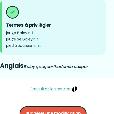
Termes à privilégier
jauge Boley
n. f.
jauge de Boley
n. f.
pied à coulisse
n. m.
Anglais
Boley gauge
orthodontic caliper
Consulter les sources
Journal de l'Association dentaire canadienne :
https://www.cda-adc.ca/jadc/vol-65/issue-10/571.pdf
Suggérer une modification
Patterson dentaire :