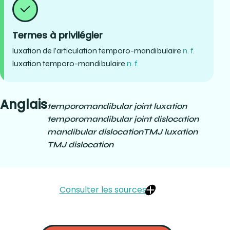
Termes à privilégier
luxation de l’articulation temporo-mandibulaire
n. f.
luxation temporo-mandibulaire
n. f.
Anglais
temporomandibular joint luxation
temporomandibular joint dislocation
mandibular dislocation
TMJ luxation
TMJ dislocation
Consulter les sources
Springer :
https://link.springer.com/content/pdf/10.1007/s00784-