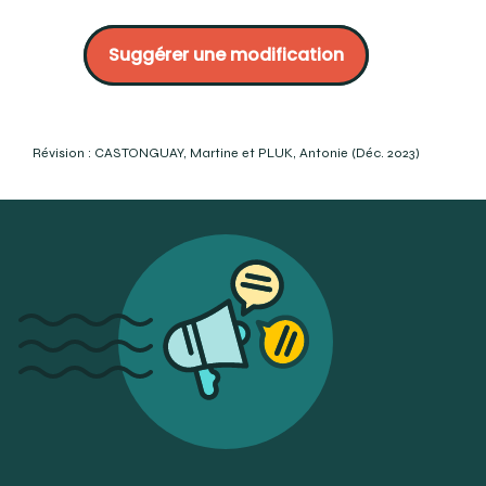
OQLF :
https://vitrinelinguistique.oqlf.gouv.qc.ca/fiche-
gdt/fiche/17036787/maxillaire?
Suggérer une modification
utm_campaign=Redirection%20des%20anciens%20outils&utm_
Lemieux, B. (1996) Glossaire des termes dentaires en
usage au Québec, Presses de l’Université du Québec, p.
53.
OQLF :
https://vitrinelinguistique.oqlf.gouv.qc.ca/fiche-
Révision : CASTONGUAY, Martine et PLUK, Antonie (Déc. 2023)
gdt/fiche/17027771/maxillaire-superieur?
utm_campaign=Redirection%20des%20anciens%20outils&utm_c
Moisan, D. (1983), Lexique élémentaire à l’usage des
dentistes, OQLF, p. 30.
Association dentaire canadienne :
https://www.cda-
adc.ca/fr/oral_health/talk/complications/temporomandibular_