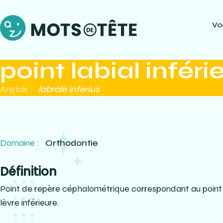
Vo
point labial inféri
Anglais :
labrale inferius
Domaine :
Orthodontie
Définition
Point de repère céphalométrique correspondant au point l
lèvre inférieure.