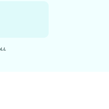
p
LL
/8356062/point-labial-inferieur?