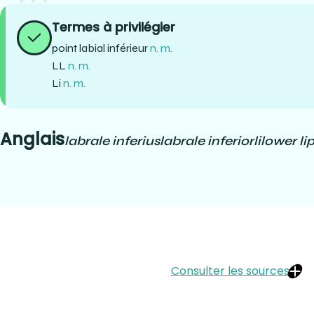
Termes à privilégier
point labial inférieur
n. m.
LL
n. m.
Li
n. m.
Anglais
labrale inferius
labrale inferior
li
lower li
Consulter les sources
OQLF :
https://vitrinelinguistique.oqlf.gouv.qc.ca/fiche-gdt/fiche