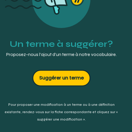
https://www.sylvainchamberland.com/blogue/canine-
mandibulaire-incluse/
Seminars in Orthodontics :
https://www.semortho.com/article/S1073-
8746(01)80063-3/fulltext
Un terme à suggérer?
Proposez-nous l’ajout d’un terme à notre vocabulaire.
Suggérer un terme
Pour proposer une modification à un terme ou à une définition
existante,
rendez-vous sur la fiche correspondante et cliquez sur «
suggérer une modification ».