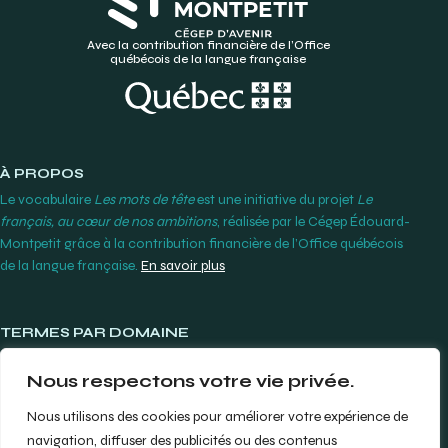
Avec la contribution financière de l’Office
québécois de la langue française
À PROPOS
Le vocabulaire
Les mots de tête
est une initiative du projet
Le
français, au cœur de nos ambitions
, réalisée par le Cégep Édouard-
Montpetit grâce à la contribution financière de l’Office québécois
de la langue française.
En savoir plus
TERMES PAR DOMAINE
Lunetterie et contactologie
Nous respectons votre vie privée.
Orthodontie
Produits et instruments dentaires
Nous utilisons des cookies pour améliorer votre expérience de
Prothèses dentaires
navigation, diffuser des publicités ou des contenus