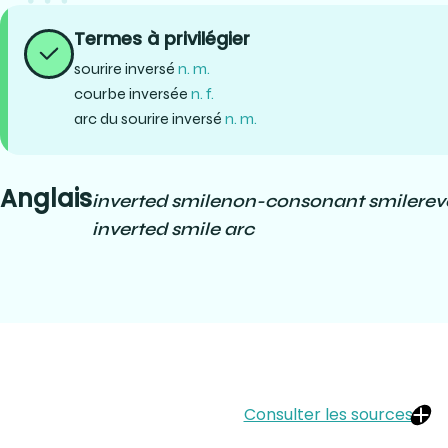
Termes à privilégier
sourire inversé
n. m.
courbe inversée
n. f.
arc du sourire inversé
n. m.
Anglais
inverted smile
non-consonant smile
rev
inverted smile arc
Consulter les sources