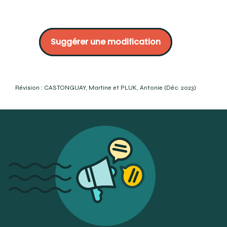
OQLF :
https://vitrinelinguistique.oqlf.gouv.qc.ca/fiche-
gdt/fiche/8356052/stomion?
Suggérer une modification
utm_campaign=Redirection%20des%20anciens%20outils&utm_
DrJB.net :
https://www.drjb.net/les-principaux-reperes-
et-equilibre-du-visage/
Mosby’s Dental Dictionary. 3e éd. (2014). « stomion ».
Elsevier-Mosby.
Révision : CASTONGUAY, Martine et PLUK, Antonie (Déc. 2023)
Merriam Webster :
https://www.merriam-
webster.com/dictionary/stomion
Research Gate :
https://www.researchgate.net/publication/326902313_Ideal_Sof
Eknygos :
http://eknygos.lsmuni.lt/springer/446/183-
226.pdf
BASSIGNY, F. 1983. Manuel d’orthopédie dento-faciale.
Masson. P. 57.
LEMIEUX, Bertand. (2001). « stomion ». Dictionnaire des
termes de médecine dentaire en usage au Québec.
Beaupré, Québec.