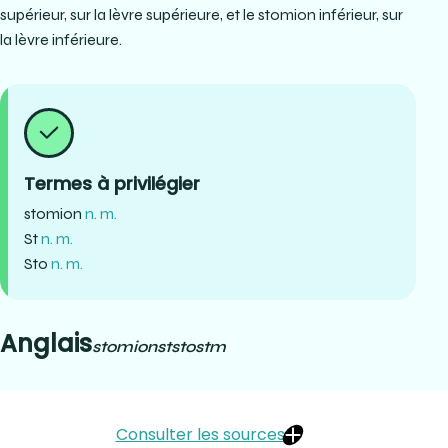
supérieur, sur la lèvre supérieure, et le stomion inférieur, sur
la lèvre inférieure.
Termes à privilégier
stomion
n. m.
St
n. m.
Sto
n. m.
Anglais
stomion
st
sto
stm
Consulter les sources