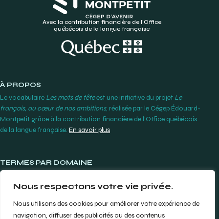
Avec la contribution financière de l’Office
québécois de la langue française
À PROPOS
Le vocabulaire
Les mots de tête
est une initiative du projet
Le
français, au cœur de nos ambitions
, réalisée par le Cégep Édouard-
Montpetit grâce à la contribution financière de l’Office québécois
de la langue française.
En savoir plus
TERMES PAR DOMAINE
Lunetterie et contactologie
Nous respectons votre vie privée.
Orthodontie
Produits et instruments dentaires
Nous utilisons des cookies pour améliorer votre expérience de
Prothèses dentaires
navigation, diffuser des publicités ou des contenus