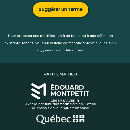
Towerhill dental :
Suggérer un terme
https://www.towerhilldental.ca/procedures/sterilization-
and-comfort/
Pour proposer une modification à un terme ou à une définition
existante,
rendez-vous sur la fiche correspondante et cliquez sur «
suggérer une modification ».
PARTENAIRES
Avec la contribution financière de l’Office
québécois de la langue française