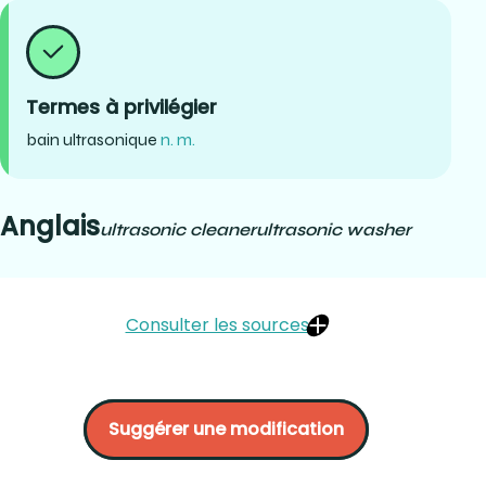
Termes à privilégier
bain ultrasonique
n. m.
Anglais
ultrasonic cleaner
ultrasonic washer
Consulter les sources
Document d’information sur le contrôle des infections,
Ordre des dentistes du Québec, Ordre des hygiénistes
Suggérer une modification
du Québec. 2009. :
https://www.odq.qc.ca/Portals/5/fichiers_publication/politique
Patterson :
https://www.pattersondental.com/fr-