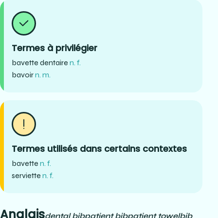
Termes à privilégier
bavette dentaire
n. f.
bavoir
n. m.
Termes utilisés dans certains contextes
bavette
n. f.
serviette
n. f.
Anglais
dental bib
patient bib
patient towel
bib