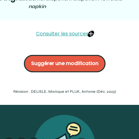
napkin
Consulter les sources
Patterson :
https ://www.pattersondental.com/fr-
ca/Supplies/ProductFamilyDetails/PIF_858887?mc=0
Suggérer une modification
Henry Schein :
https ://www.henryschein.ca/ca-
fr/dental-ca/c/usage-unique/bavettes-pour-patient
Patterson :
https ://www.pattersondental.com/en-
ca/Supplies/ProductFamilyDetails/PIF_CA1013?mc=0
Patterson :
https
Révision : DELISLE, Monique et PLUK, Antonie (Déc. 2023)
://www.pattersondental.com/Catalog/Search/?
taxonomyKey=wsc_533705&taxonomyId=680
Medi-select :
https://www.medi-
select.ca/Public/PDF/PD01_2022_Q1_WEB_v1.6.1.pdf
Henry Shein :
https ://www.henryschein.com/us-
en/dental/p/disposables/patient-bibs-
towels/advantage-plus-bibs-green/1078738
Megadental :