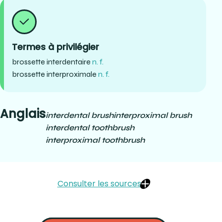
Termes à privilégier
brossette interdentaire
n. f.
brossette interproximale
n. f.
Anglais
interdental brush
interproximal brush
interdental toothbrush
interproximal toothbrush
Consulter les sources
http://parodontie.ca/patients/hygiene-buccale-
particuliere/