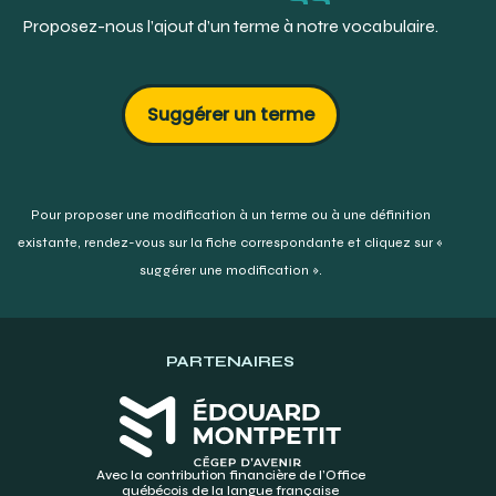
https://www.dentalassociates.com/dental-
Proposez-nous l’ajout d’un terme à notre vocabulaire.
topics/interproximal-brush
Dentaly :
https://www.dentaly.org/us/oral-
hygiene/interdental-brushes/
Suggérer un terme
Pour proposer une modification à un terme ou à une définition
existante,
rendez-vous sur la fiche correspondante et cliquez sur «
suggérer une modification ».
PARTENAIRES
Avec la contribution financière de l’Office
québécois de la langue française