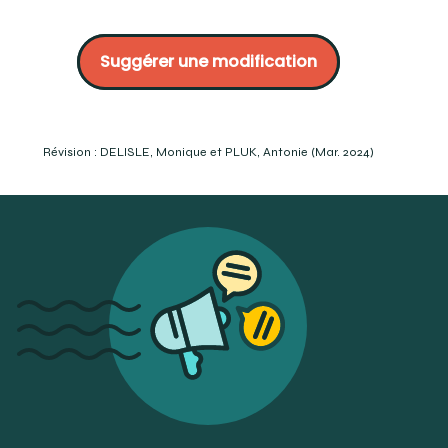
Patterson :
https://www.pattersondental.com/fr-
ca/supplies/productitemfamily/626821/seringues-et-
Suggérer une modification
embouts-air-eau
Henry Shein :
https://www.henryschein.ca/ca-
en/dental-ca/p/equipment-technology/equipment-
accessories/syringe-tip-pkg-of-5/4922874
Wilkins, E. (1991). Prévention et traitement en hygiène
Révision : DELISLE, Monique et PLUK, Antonie (Mar. 2024)
dentaire (Trad. Par J. Massé). Boucherville : Édition
Gaëtan Morin éditeur, p. 238
Document d’information sur le contrôle des infections,
Médecine dentaire, éd. 2009. ODQ, OHDQ :
https://www.ohdq.com/wp-
content/uploads/2020/11/controle-des-infections-
2009_Medecine-dentaire.pdf
MITCHELL, Melanie. (2011). Dental Instruments: A Pocket
Guide to Identification. 2e éd. Lippincott Williams &
Wilkins. Baltimore. p. 26-27
MAI S. Dental Instruments Packet. University of California,
San Diego Pre-Dental Society. p. 5.
https://www.megadental.fr/canules-safejet-pour-
seringues-aireau-898-0757.html