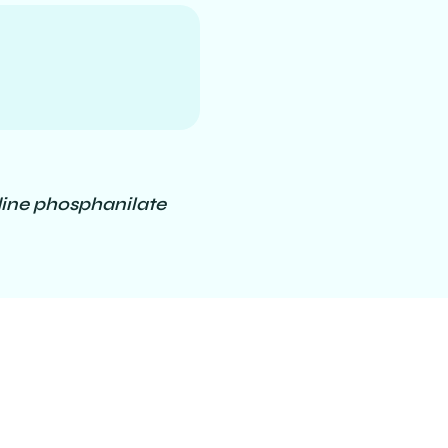
dine phosphanilate
tion, Elsevier