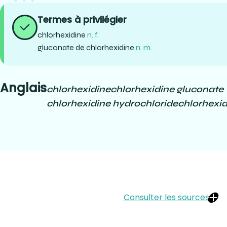
Termes à privilégier
chlorhexidine
n. f.
gluconate de chlorhexidine
n. m.
Anglais
chlorhexidine
chlorhexidine gluconate
chlorhexidine hydrochloride
chlorhexi
Consulter les sources
Darby & Walsh (2020). Dental hygiene theory and practice, 5th edi