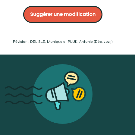
Hilton, T., Ferracane, J., Broone, J. (2013) Summitt’s
Fundamentals of operative dentistry, A Contemporary
Suggérer une modification
Approach, Fourth Edition, Quintessence Publishing Co
Inc., p. 169.
Dentalix :
https://www.dentaltix.com/fr/instrument-
modelisation-cleoide-discoide
GDT :
https://gdt.oqlf.gouv.qc.ca/ficheOqlf.aspx?
Révision : DELISLE, Monique et PLUK, Antonie (Déc. 2023)
Id_Fiche=3288131
Wilkins, E. Prévention et traitement en hygiène dentaire,
Gaëtan morin éditeur, 1991, p. 686-687
Fehrenbach, M. (2020), Mosby’s Dental Dictionary, Fourth
Edition, 2020, Elsevier, p.160.
Fehrenbach, M. (2020). « cleoid instrument; discoid
instrument ». Mosby’s Dental Dictionary, Fourth Edition.
Elsevier
MITCHELL, Melanie. (2011). Dental Instruments: A Pocket
Guide to Identification. 2e éd. Lippincott Williams &
Wilkins. Baltimore. P. 82-83.
Lunea groupe :
https://www.lunea-
groupe.fr/instruments-a-sculpter/6225-cleoide-
discoide-36-manche-41.html
Lunea groupe :
https://www.lunea-
groupe.fr/instruments-a-sculpter/5209-sculpteur-