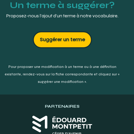
Un terme à suggérer?
cleoide-discoide-90b-manche-41.html
Dental prive :
https://www.dentalprive.fr/instruments-a-
Proposez-nous l’ajout d’un terme à notre vocabulaire.
sculpter/2793-sculpteur.html
Suggérer un terme
Pour proposer une modification à un terme ou à une définition
existante,
rendez-vous sur la fiche correspondante et cliquez sur «
suggérer une modification ».
PARTENAIRES