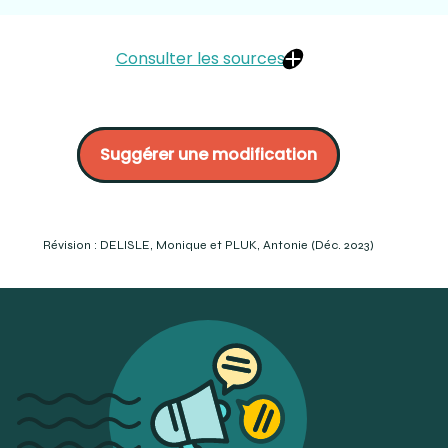
Consulter les sources
Fehrenbach, M. (2020), « composite, flowable ». Mosby’s
Dental Dictionary, Fourth Edition, 2020, Elsevier
Suggérer une modification
Hilton, T., Ferracane, J., Broone, J. (2013) Summitt’s
Fundamentals of operative dentistry, A Contemporary
Approach, Fourth Edition, Quintessence Publishing Co
Inc., p. 301-302
Dentalix :
https://www.dentaltix.com/fr/composite-fluide
Révision : DELISLE, Monique et PLUK, Antonie (Déc. 2023)
Université de Lorraine :
http://docnum.univ-
lorraine.fr/public/SCDPHA_TD_2011_JAGER_STEPHANIE.pdf
GACD :
https://www.gacd.fr/omnipratique/restauration/composites-
fluides.html
IRELAND, Robert (2020). « resine composite », Oxford
Dictionary of Dentistry. 2e éd. Oxford University Press.