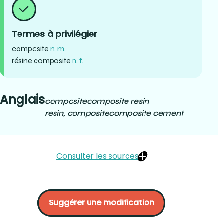
Termes à privilégier
composite
n. m.
résine composite
n. f.
Anglais
composite
composite resin
resin, composite
composite cement
Consulter les sources
GDT :
https://gdt.oqlf.gouv.qc.ca/ficheOqlf.aspx?
Id_Fiche=8451010
Suggérer une modification
https://www.maboucheensante.com/article/restaurations-
dentaires/