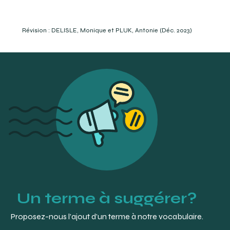
Darby and Walsh, Dental hygiene, theory and practice,
fifth edition, Elsevier, 2020, p. 606
https://www.cadth.ca/fr/les-amalgames-dentaires-
Révision : DELISLE, Monique et PLUK, Antonie (Déc. 2023)
compares-aux-composites-de-resine
Fehrenbach, M. (2020), « composite ». Mosby’s Dental
Dictionary, Fourth Edition, 2020, Elsevier
Un terme à suggérer?
Proposez-nous l’ajout d’un terme à notre vocabulaire.