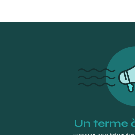
et-8-plis-50-blisters-de-2-compresses-ROBEMED-CSPD2828-ma
https://www.drefgascon.ca/informations/postoperatoire-implan
Centre dentaire Vieux Sherbrooke :
https://centredentairevieuxs
post-operatoires/
MITCHELL, Melanie. (2011). Dental Instruments: A Pocket Guide to Ide
Williams & Wilkins. Baltimore. P. 26-27.
Dentalbrands :
https://dentalbrands.ca/gauze-sponges-non-w
Dukal :
https://dukal.com/products/sterile-gauze-pad-4-x-4-12
Un terme 