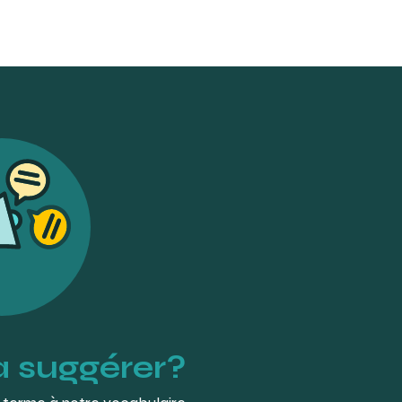
teriel-medical.htm
t-extraction/
herbrooke.com/instructions-
ntification. 2e éd. Lippincott
oven-4x4/
-ply-2?GroupID=PIM-103
à suggérer?