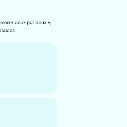
lée « deux par deux »,
 pouces.