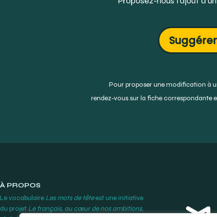
Proposez-nous l’ajout d’un
Suggérer
Pour proposer une modification à un
rendez-vous sur la fiche correspondante et
À PROPOS
Le vocabulaire
Les mots de tête
est une initiative
du projet
Le français, au cœur de nos ambitions
,