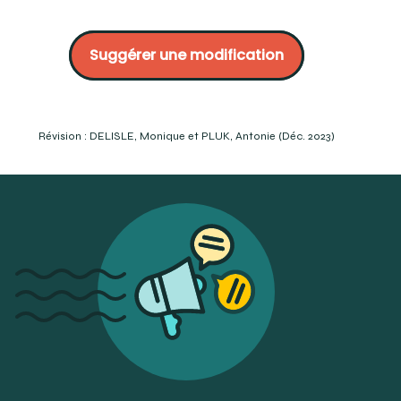
Wilkins, E. traduction de Johanne L. Massé, Prévention et
traitement en hygiène dentaire, 1991, Gaëtan Morin
Suggérer une modification
Éditeur’ Boucherville, Qc, Canada, p. 565.
Lexique pour l’examen de certification nationale en
hygiène dentaire, Bureau national de la certification en
hygiène dentaire, Ottawa. Adopted for the Centre d’aide
en langues by Rebecca Higgins (cégep Édouard-
Révision : DELISLE, Monique et PLUK, Antonie (Déc. 2023)
Montpetit, 2014)
Darby & Walsh (2020). Dental hygiene theory and
practice, 5th edition, Elsevier.
Jill S. Gehrig et cie, Fundamentals of Periodontal
Instrumentation & Advanced Root Instrumentation,
Eighth Edition, Wolters Kluwer
LEMIEUX, Bertand. (2001). « détartreur ». Dictionnaire des
termes de médecine dentaire en usage au Québec.
Beaupré, Québec.
Fehrenbach, M. (2020). « scaler ». Mosby’s Dental
Dictionary, Fourth Edition. Elsevier
IRELAND R. (2020). « scaler ». A Dictionary of Dentistry. 2e
éd. Oxford University Press