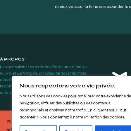
rendez-vous sur la fiche correspondante et
À PROPOS
Le vocabulaire
Les mots de tête
est une initiative
du projet
Le français, au cœur de nos ambitions
,
réalisée par le Cégep Édouard-Montpetit grâce à
Nous respectons votre vie privée.
la contribution financière de l’Office québécois
de la langue française.
En savoir plus
Nous utilisons des cookies pour améliorer votre expérience de
navigation, diffuser des publicités ou des contenus
personnalisés et analyser notre trafic. En cliquant sur « Tout
accepter », vous consentez à notre utilisation des cookies.
Partagez votre opinion sur le
site en répondant à notre
bref
© Cégep Édouard-M