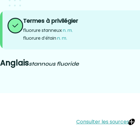
Termes à privilégier
fluorure stanneux
n. m.
fluorure d’étain
n. m.
Anglais
stannous fluoride
Consulter les sources
Lexique de l'Association canadienne des hygiénistes dentaires