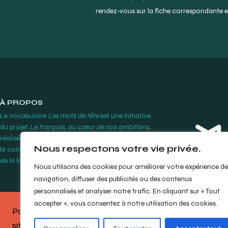
rendez-vous sur la fiche correspondante et
À PROPOS
Le vocabulaire
Les mots de tête
est une initiative
du projet
Le français, au cœur de nos ambitions
,
réalisée par le Cégep Édouard-Montpetit grâce à
Nous respectons votre vie privée.
la contribution financière de l’Office québécois
de la langue française.
En savoir plus
Nous utilisons des cookies pour améliorer votre expérience de
navigation, diffuser des publicités ou des contenus
personnalisés et analyser notre trafic. En cliquant sur « Tout
accepter », vous consentez à notre utilisation des cookies.
Partagez votre opinion sur le
site en répondant à notre
bref
© Cégep Édouard-M