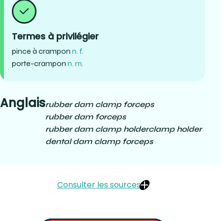
Termes à privilégier
pince à crampon
n. f.
porte-crampon
n. m.
Anglais
rubber dam clamp forceps
rubber dam forceps
rubber dam clamp holder
clamp holder
dental dam clamp forceps
Consulter les sources
Hu-Friedy :
https://www.hufriedygroup.com/rubber-