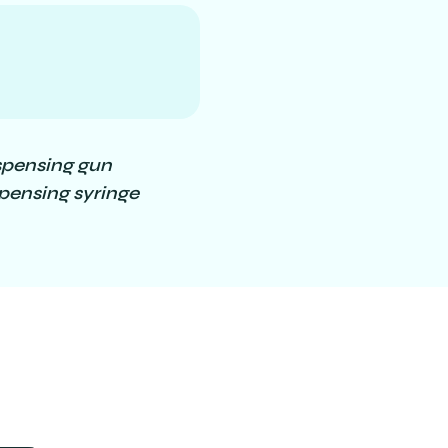
spensing gun
pensing syringe
ateur-pour-composites