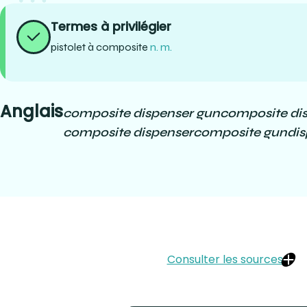
Termes à privilégier
pistolet à composite
n. m.
Anglais
composite dispenser gun
composite di
composite dispenser
composite gun
dis
Consulter les sources
Dentalix :
https://www.dentaltix.com/fr/dentsply/pistolet-applic