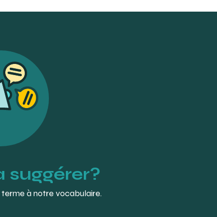
 de médecine dentaire en usage
go Pre-Dental Society. p. 4
les-meriam-16-cm.html
à suggérer?
 terme à notre vocabulaire.