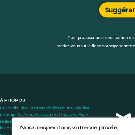
Suggérer
Pour proposer une modification à un
rendez-vous sur la fiche correspondante et
À PROPOS
Le vocabulaire
Les mots de tête
est une initiative
du projet
Le français, au cœur de nos ambitions
,
réalisée par le Cégep Édouard-Montpetit grâce à
Nous respectons votre vie privée.
la contribution financière de l’Office québécois
de la langue française.
En savoir plus