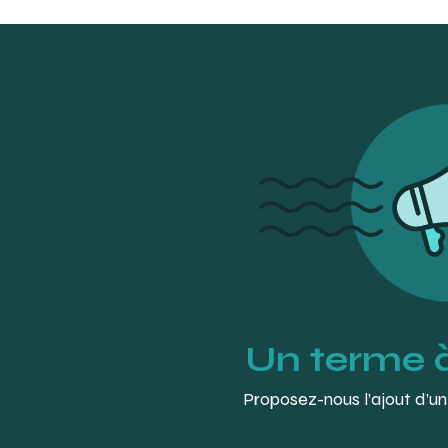
LEMIEUX, Bertand. (2001). « précelles ». Dictionnaire des termes
au Québec. Beaupré, Québec.
MAI S. Dental Instruments Packet. University of California, San Die
dentalprive :
https://www.dentalprive.fr/precelles/3496-precel
Un terme 
Proposez-nous l’ajout d’un