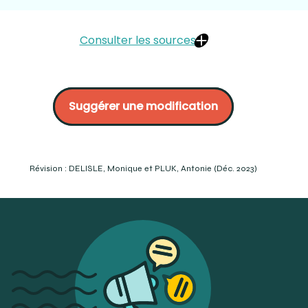
Consulter les sources
Promodentaire :
https://www.promodentaire.com/divers/radiologie-et-
Suggérer une modification
anesthesie/anesthesie/sprays-de-
refroidissement.html
Catalogue Medline p. 151 :
https://www.medline.ca/media/wysiwyg/pdf/2023-
Medline-Dental-Cataloge.pdf
Révision : DELISLE, Monique et PLUK, Antonie (Déc. 2023)
JONES, V., RIVERA, E., & WALTON, R. (2002). Comparison of
Carbon Dioxide versus Refrigerant Spray to Determine
Pulpal Responsiveness. Journal of Endodontics, 28(7),
531–533. doi:10.1097/00004770-200207000-00011
DC :
https://www.dentalcompare.com/Endodontics/5043-
Endodontic-Ice-Spray-Refrigerant-Sprays/Compare/?
compare=34130,34131&catid=5043
GACD :
https://www.gacd.fr/article-2000791-endo-
frost.html?