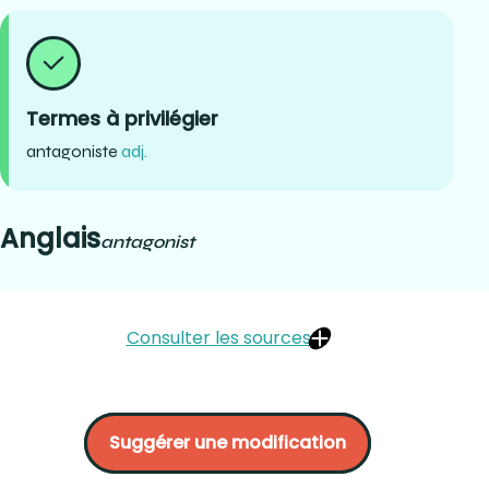
Termes à privilégier
antagoniste
adj.
Anglais
antagonist
Consulter les sources
LEMIEUX, Bertand. (2001) Dictionnaire des termes de
médecine dentaire en usage au Québec. Beaupré,
Suggérer une modification
Québec. P.9 et 154
« antagoniste ». Dictionnaire de français Larousse :
https://www.larousse.fr/dictionnaires/francais/antagoniste/3782