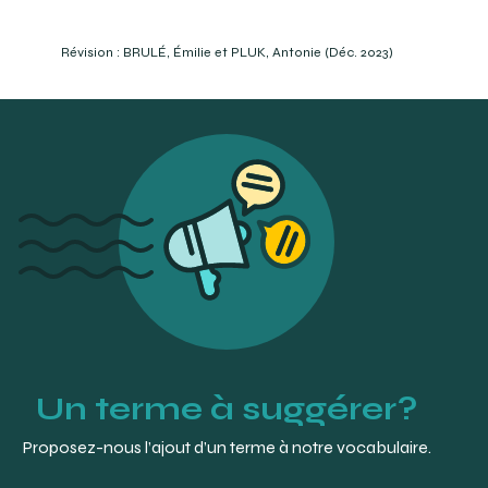
ASH, M. et RAMFJORD, P. (1984). Dans Manuel d’occlusion
pratique. Masson, Paris. P. 6
Révision : BRULÉ, Émilie et PLUK, Antonie (Déc. 2023)
IRELAND, Robert (2010). « antagonist », Oxford Dictionary
of Dentistry. Oxford University Press.
ZWEMER, Tomas J. (1993). « antagonist ». Boucher’s
Clinical Dental Terminology: A Glossary of Accepted
Terms in all Disciplines of Dentistry. 4e éd.
Un terme à suggérer?
Proposez-nous l’ajout d’un terme à notre vocabulaire.