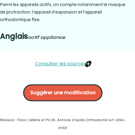
Parmi les appareils actifs, on compte notamment le masque
de protraction, l’appareil d’expansion et l’appareil
orthodontique fixe.
Anglais
actif appliance
Consulter les sources
McORMOND, Al. Les techniques de laboratoire en
orthodontie. Édité par le CCDMD, Québec, p. 47 :
Suggérer une modification
McORMOND, Al. Orthodontic laboratory techniques. WD
published, Ontario, p. 5-2, 5-3
Révision : Filion, Hélène et PLUK, Antonie d'après Orthodontie lot 1 (Déc.
2023)