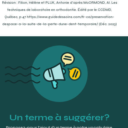
Révision : Filion, Hélène et PLUK, Antonie d'après McORMOND, Al. Les
https://www.orthodontisteenligne.com/retention-
techniques de laboratoire en orthodontie. Édité par le CCDMD,
orthodontique-stabilite-corrections/
Québec, p.47 https://www.guidedessoins.com/fr-ca/preservation-
despace-a-la-suite-de-la-perte-dune-dent-temporaire/ (Déc. 2023)
Un terme à suggérer?
Proposez-nous l’ajout d’un terme à notre vocabulaire.