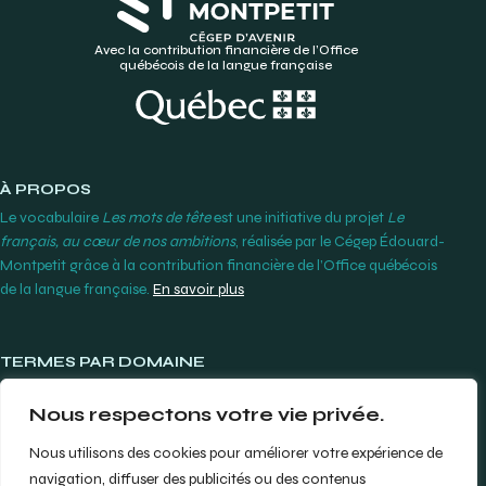
Avec la contribution financière de l’Office
québécois de la langue française
À PROPOS
Le vocabulaire
Les mots de tête
est une initiative du projet
Le
français, au cœur de nos ambitions
, réalisée par le Cégep Édouard-
Montpetit grâce à la contribution financière de l’Office québécois
de la langue française.
En savoir plus
TERMES PAR DOMAINE
Lunetterie et contactologie
Nous respectons votre vie privée.
Orthodontie
Produits et instruments dentaires
Nous utilisons des cookies pour améliorer votre expérience de
Prothèses dentaires
navigation, diffuser des publicités ou des contenus