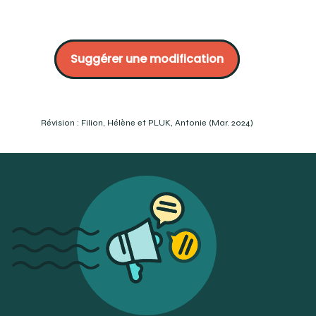
McORMOND, Al. Les techniques de laboratoire en
orthodontie. Édité par le CCDMD, Québec, p.150 :
Suggérer une modification
McORMOND, Al. Orthodontic laboratory techniques. 8-27
https://www.studiodentaire.com/en/glossary/lip-
bumper.php
Révision : Filion, Hélène et PLUK, Antonie (Mar. 2024)