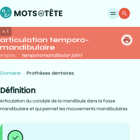
Ouvri
Re
n. f.
articulation temporo-
me
mandibulaire
Anglais :
temporomandibular joint
Domaine :
Prothèses dentaires
Définition
Articulation du condyle de la mandibule dans la fosse
mandibulaire et qui permet les mouvements mandibulaires.