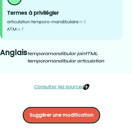
Termes à privilégier
articulation temporo-mandibulaire
n. f.
ATM
n. f.
Anglais
temporomandibular joint
TML
temporomandibular articulation
Consulter les sources
Office québécois de la langue française, Collège royal
des médecins et chirurgiens du Canada (2015) Dans Le
Suggérer une modification
grand dictionnaire terminologique. OQLF :
articulation
temporomandibulaire (gouv.qc.ca)
LEMIEUX, Bertrand, D.D.S. (2001) Dictionnaire des termes