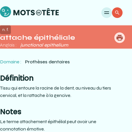
Ouvri
Re
n. f.
attache épithéliale
me
Anglais :
junctional epithelium
Domaine :
Prothèses dentaires
Définition
Tissu qui entoure la racine de la dent, au niveau du tiers
cervical, et la rattache à la gencive.
Notes
Le terme attachement épithélial peut avoir une
connotation émotive.