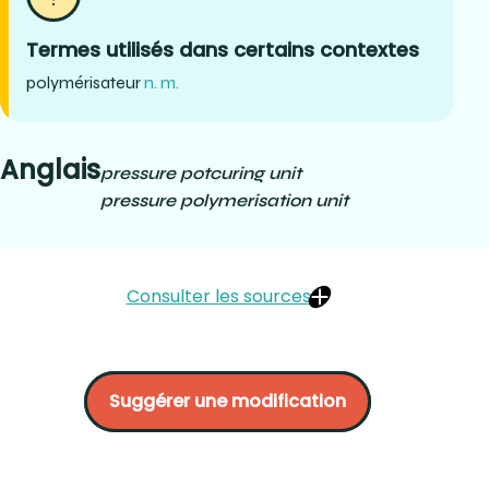
Termes utilisés dans certains contextes
polymérisateur
n. m.
Anglais
pressure pot
curing unit
pressure polymerisation unit
Consulter les sources
McORMOND, Al. Les techniques de laboratoire en
orthodontie. Édité par le CCDMD, Québec, p 42 :
Suggérer une modification
https://www.dentalcompare.com/4421-Dental-
Pressure-Pots/33694-Pressure-Pot/?
pda=4421|33694_6_0|||
https://www.dentalcompare.com/4421-Dental-
Pressure-Pots/33690-Aquapres/?